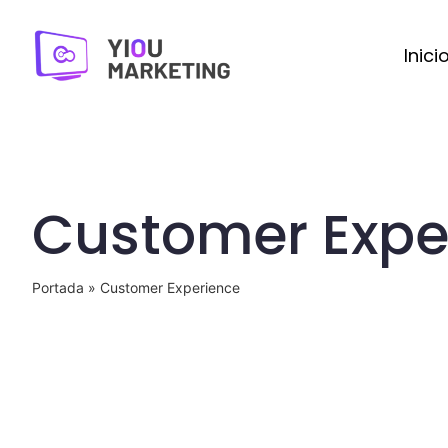
Saltar
al
Inici
contenido
Customer Expe
Portada
»
Customer Experience